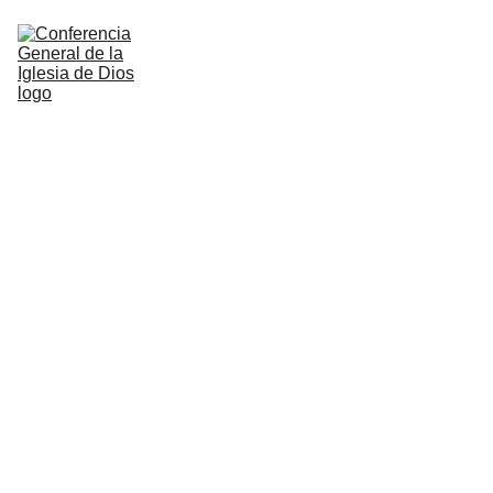
Home
Nosotros
Administracion
Doctrina
Multimedia
Notificaciones
Shopping bag
Contacto
Literatura anterior
Recursos
Pedidos de Literatura