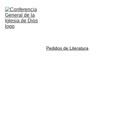
Home
Nosotros
Administracion
Doctrina
Multimedia
Notificaciones
Shopping bag
Contacto
Literatura anterior
Recursos
Pedidos de Literatura
Literatura de la 
Iglesia de Dios
PEDIDOS DE 
LITERATURA, 
BIBLIAS E HIMNARIOS