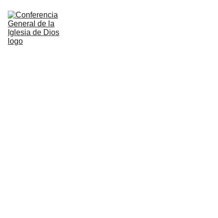
Home
Nosotros
Administracion
Doctrina
Multimedia
Notificaciones
Shopping bag
Contacto
Literatura anterior
Recursos
Pedidos de Literatura